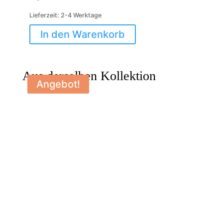
Lieferzeit:
2-4 Werktage
In den Warenkorb
Aus derselben Kollektion
Angebot!
Angebot!