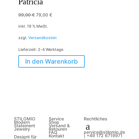
Patricia
Ursprünglicher
Aktueller
99,00
€
79,00
€
Preis
Preis
inkl. 19 % MwSt.
war:
ist:
zzgl.
Versandkosten
99,00 €
79,00 €.
Lieferzeit:
2-4 Werktage
In den Warenkorb
STILOMIO
Service
Rechtliches
Modern
Shop
Statement
Versand &
Jewelry
Retouren
service@stilomio.de
FAQ
| +49 172 6719971
Kontakt
Designt für