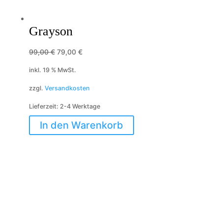
Grayson
Ursprünglicher
Aktueller
99,00
€
79,00
€
Preis
Preis
inkl. 19 % MwSt.
war:
ist:
zzgl.
Versandkosten
99,00 €
79,00 €.
Lieferzeit:
2-4 Werktage
In den Warenkorb