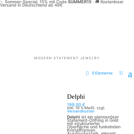
✨ Sommer-Special: 15% mit Code
SUMMER15
·
🚚 Kostenloser
Versand in Deutschland ab 49€
MODERN STATEMENT JEWELRY
0 Elemente
Delphi
199,00
€
inkl. 19 % MwSt.
zzgl.
Versandkosten
Delphi
ist ein glamouröser
Statement-Ohrring in Gold
mit strukturierter
Oberfläche und funkelnden
Kristallfransen.
Ausdrucksstark, elegant