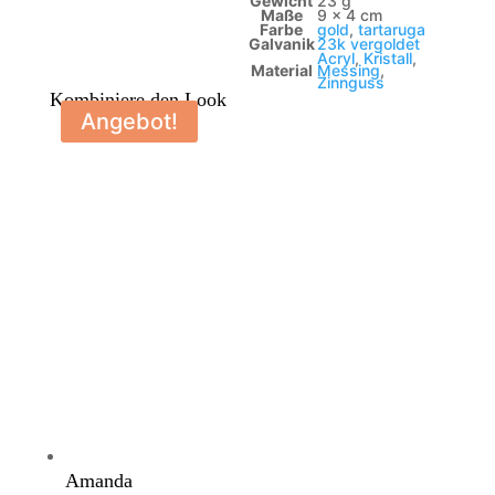
Gewicht
23 g
Maße
9 × 4 cm
Farbe
gold
,
tartaruga
Galvanik
23k vergoldet
Acryl
,
Kristall
,
Material
Messing
,
Zinnguss
Kombiniere den Look
Angebot!
Amanda