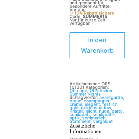
und gemacht für
besondere Auftritte.
Vorrätig
✨ 15% Rabatt sichern
Code:
SUMMER15
Nur für kurze Zeit
verfügbar
Delphi
Menge
In den
Warenkorb
Artikelnummer:
ORS
101301
Kategorien:
Ohrringe
,
Ohrstecker
,
Summer Nights
Schlagwörter:
avantgarde
,
braun
,
champagner
,
creme
,
elegant
,
festlich
,
gold
,
goldenshadow
,
Kristall
,
leicht
,
nude
,
party
,
schildpatt
,
schildpatt-
optik
,
sommerlich
,
Statement
,
vergoldet
Zusätzliche
Informationen