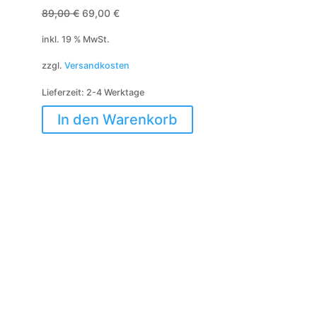
Ursprünglicher
Aktueller
89,00
€
69,00
€
Preis
Preis
inkl. 19 % MwSt.
war:
ist:
zzgl.
Versandkosten
89,00 €
69,00 €.
Lieferzeit:
2-4 Werktage
In den Warenkorb