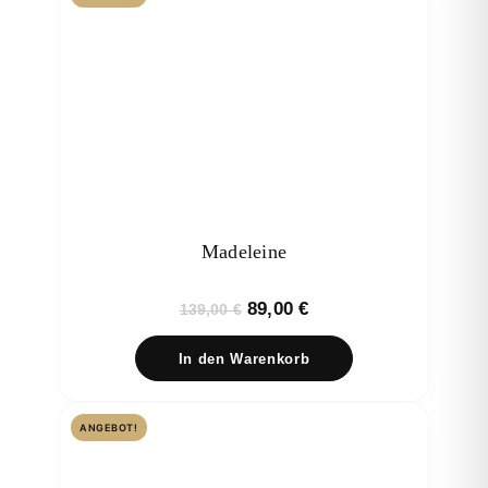
Madeleine
Ursprünglicher
Aktueller
89,00
€
139,00
€
Preis
Preis
In den Warenkorb
war:
ist:
139,00 €
89,00 €.
ANGEBOT!