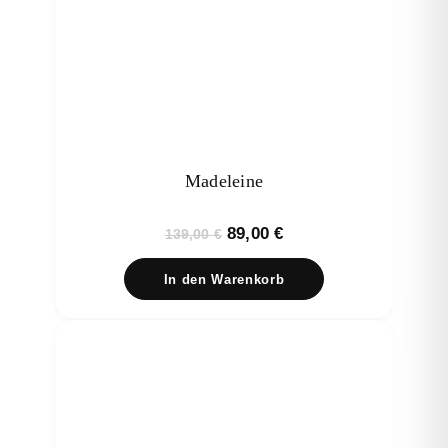
Madeleine
Ursprünglicher
Aktueller
89,00
€
139,00
€
Preis
Preis
In den Warenkorb
war:
ist:
139,00 €
89,00 €.