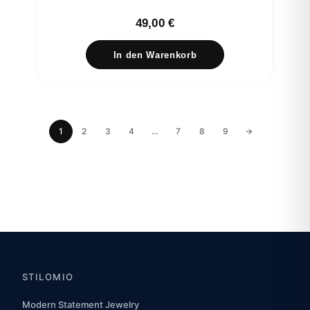
49,00
€
In den Warenkorb
1
2
3
4
…
7
8
9
→
STILOMIO
Modern Statement Jewelry