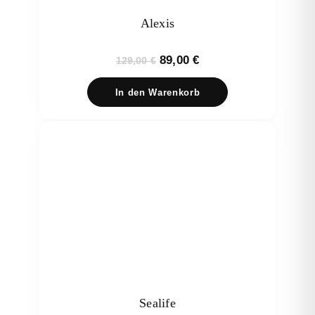
Alexis
Ursprünglicher
Aktueller
89,00
€
129,00
€
Preis
Preis
In den Warenkorb
war:
ist:
129,00 €
89,00 €.
Sealife