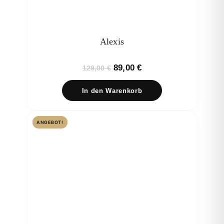
Alexis
Ursprünglicher
Aktueller
89,00
€
129,00
€
Preis
Preis
In den Warenkorb
war:
ist:
129,00 €
89,00 €.
ANGEBOT!