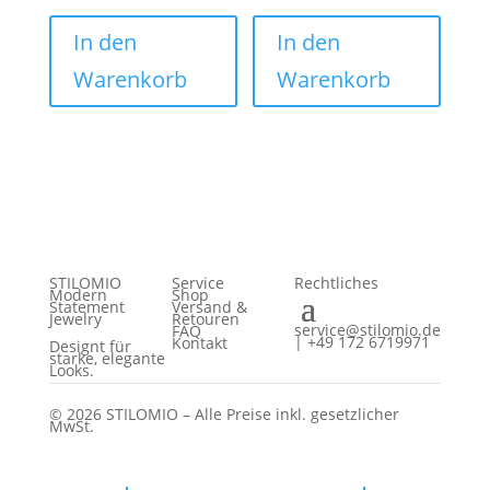
In den
In den
Warenkorb
Warenkorb
STILOMIO
Service
Rechtliches
Modern
Shop
Statement
Versand &
Jewelry
Retouren
service@stilomio.de
FAQ
| +49 172 6719971
Kontakt
Designt für
starke, elegante
Looks.
© 2026 STILOMIO – Alle Preise inkl. gesetzlicher
MwSt.