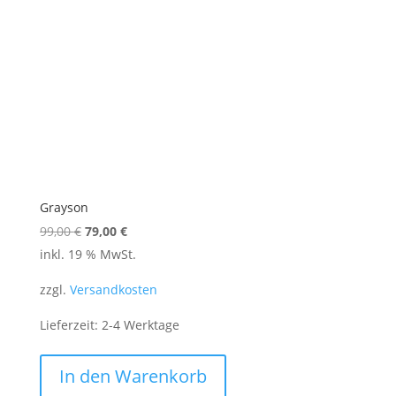
Grayson
Ursprünglicher
Aktueller
99,00
€
79,00
€
Preis
Preis
inkl. 19 % MwSt.
war:
ist:
zzgl.
Versandkosten
99,00 €
79,00 €.
Lieferzeit:
2-4 Werktage
In den Warenkorb