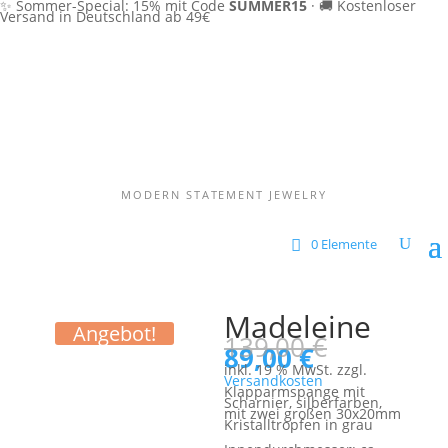
✨ Sommer-Special: 15% mit Code
SUMMER15
·
🚚 Kostenloser
Versand in Deutschland ab 49€
MODERN STATEMENT JEWELRY
0 Elemente
Madeleine
Angebot!
Ursprüngl
139,00
€
Aktueller
Preis
89,00
€
Preis
war:
inkl. 19 % MwSt.
zzgl.
ist:
139,00 €
Versandkosten
89,00 €.
Klapparmspange mit
Scharnier, silberfarben,
mit zwei großen 30x20mm
Kristalltropfen in grau