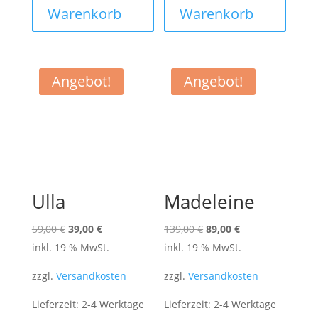
Warenkorb
Warenkorb
Angebot!
Angebot!
Ulla
Madeleine
Ursprünglicher
Aktueller
Ursprünglicher
Aktueller
59,00
€
39,00
€
139,00
€
89,00
€
Preis
Preis
Preis
Preis
inkl. 19 % MwSt.
inkl. 19 % MwSt.
war:
ist:
war:
ist:
zzgl.
Versandkosten
zzgl.
Versandkosten
59,00 €
39,00 €.
139,00 €
89,00 €.
Lieferzeit:
2-4 Werktage
Lieferzeit:
2-4 Werktage