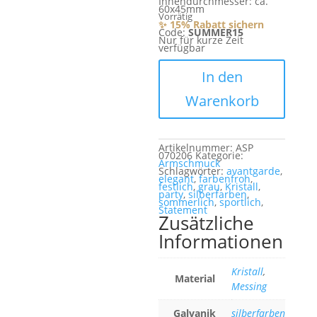
Innendurchmesser: ca.
60x45mm
Vorrätig
✨ 15% Rabatt sichern
Code:
SUMMER15
Nur für kurze Zeit
verfügbar
Madeleine
Menge
In den
Warenkorb
Artikelnummer:
ASP
070206
Kategorie:
Armschmuck
Schlagwörter:
avantgarde
,
elegant
,
farbenfroh
,
festlich
,
grau
,
Kristall
,
party
,
silberfarben
,
sommerlich
,
sportlich
,
Statement
Zusätzliche
Informationen
Kristall
,
Material
Messing
Galvanik
silberfarben