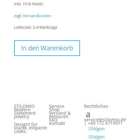
Preis
Preis
inkl. 19 % MwSt.
war:
ist:
zzgl.
Versandkosten
59,00 €
39,00 €.
Lieferzeit:
2-4 Werktage
In den Warenkorb
STILOMIO
Service
Rechtliches
Modern
Shop
Statement
Versand &
Jewelry
Retouren
service@stilomio.de
FAQ
| +49 172 6719971
Kontakt
Designt für
starke, elegante
Folgen
Looks.
Folgen