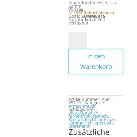
Innendurchmesser : ca.
63mm
Vorrätig
✨ 15% Rabatt sichern
Code:
SUMMER15
Nur für kurze Zeit
verfügbar
Pia
Menge
In den
Warenkorb
Artikelnummer:
ASP
251101
Kategorie:
Armschmuck
Schlagwörter:
alltagstauglich
,
farbenfroh
,
festlich
,
Kristall
,
leicht
,
one-size
,
sommerlich
,
sportlich
,
Statement
Zusätzliche