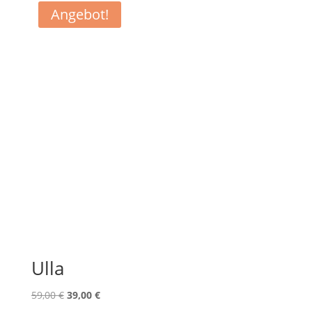
Angebot!
Ulla
Ursprünglicher
Aktueller
59,00
€
39,00
€