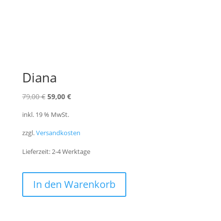
Diana
Ursprünglicher
Aktueller
79,00
€
59,00
€
Preis
Preis
inkl. 19 % MwSt.
war:
ist:
zzgl.
Versandkosten
79,00 €
59,00 €.
Lieferzeit:
2-4 Werktage
In den Warenkorb