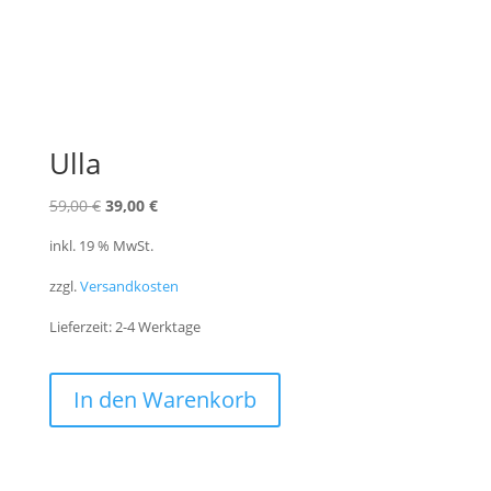
Ulla
Ursprünglicher
Aktueller
59,00
€
39,00
€
Preis
Preis
inkl. 19 % MwSt.
war:
ist:
zzgl.
Versandkosten
59,00 €
39,00 €.
Lieferzeit:
2-4 Werktage
In den Warenkorb