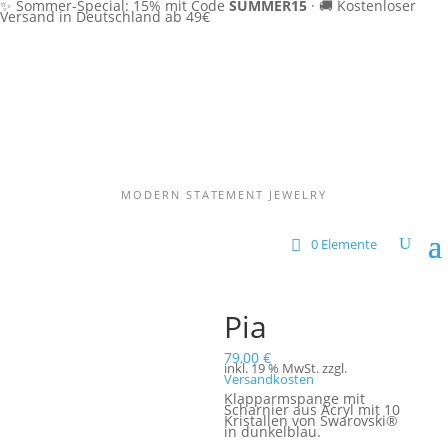
✨ Sommer-Special: 15% mit Code
SUMMER15
·
🚚 Kostenloser
Versand in Deutschland ab 49€
MODERN STATEMENT JEWELRY
0 Elemente
Pia
79,00
€
inkl. 19 % MwSt.
zzgl.
Versandkosten
Klapparmspange mit
Scharnier aus Acryl mit 10
Kristallen von Swarovski®
in dunkelblau.