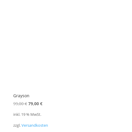
Grayson
Ursprünglicher
Aktueller
99,00
€
79,00
€
Preis
Preis
inkl. 19 % MwSt.
war:
ist:
zzgl.
Versandkosten
99,00 €
79,00 €.