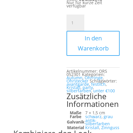
Nur für kurze Zeit
verfügbar
Grayson
Menge
In den
Warenkorb
Artikelnummer:
ORS
052301
Kategorien:
Autumn
,
Ohrringe
,
Ohrstecker
Schlagwörter:
avantgarde
,
festlich
,
Kristall
,
party
,
silberfarben
,
unter €100
Zusätzliche
Informationen
Maße
7 × 1,5 cm
Farbe
schwarz
,
grau
antik-
Galvanik
silberfarben
Material
Kristall
,
Zinnguss