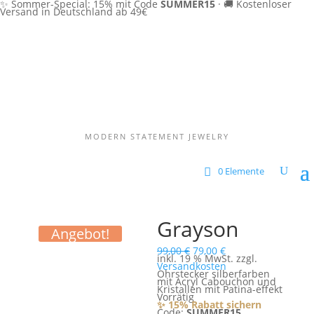
✨ Sommer-Special: 15% mit Code
SUMMER15
·
🚚 Kostenloser
Versand in Deutschland ab 49€
MODERN STATEMENT JEWELRY
0 Elemente
Grayson
Angebot!
Ursprünglicher
Aktueller
99,00
€
79,00
€
Preis
Preis
inkl. 19 % MwSt.
zzgl.
war:
ist:
Versandkosten
99,00 €
79,00 €.
Ohrstecker silberfarben
mit Acryl Cabouchon und
Kristallen mit Patina-effekt
Vorrätig
✨ 15% Rabatt sichern
Code:
SUMMER15