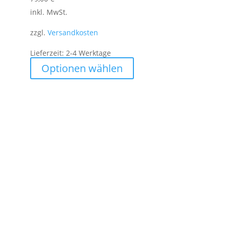
inkl. MwSt.
zzgl.
Versandkosten
Lieferzeit:
2-4 Werktage
Dieses
Optionen wählen
Produkt
weist
mehrere
Varianten
auf.
Die
Optionen
können
auf
der
Produktseite
gewählt