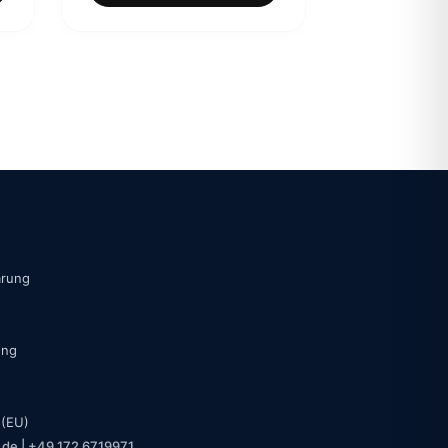
9,00 €.
79,00 €
59,00 €.
S
ärung
ung
 (EU)
.de | +49 172 6719971