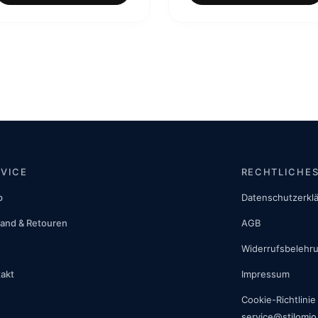
99,00 €
7
RVICE
RECHTLICHE
p
Datenschutzerkl
and & Retouren
AGB
Widerrufsbelehr
akt
Impressum
Cookie-Richtlinie
service@stilomio