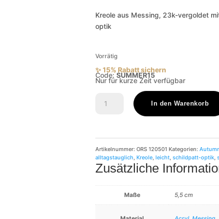
Kreole aus Messing, 23k-vergoldet mit
optik
Vorrätig
✨ 15% Rabatt sichern
Code:
SUMMER15
Nur für kurze Zeit verfügbar
Valentina
Menge
In den Warenkorb
Artikelnummer:
ORS 120501
Kategorien:
Autum
alltagstauglich
,
Kreole
,
leicht
,
schildpatt-optik
,
Zusätzliche Informati
Maße
5,5 cm
Material
Acryl
,
Messing