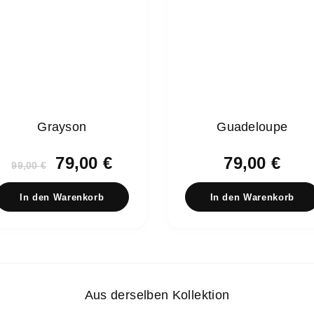
Grayson
Guadeloupe
Ursprünglicher
Aktueller
79,00
€
79,00
€
99,00
€
Preis
Preis
war:
ist:
In den Warenkorb
In den Warenkorb
99,00 €
79,00 €.
Aus derselben Kollektion