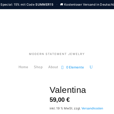
Special: 15% mit Code
SUMMER15
·
🚚 Kostenloser Versand in Deutsch
MODERN STATEMENT JEWELRY
Home
Shop
About
0 Elemente
Valentina
59,00
€
inkl. 19 % MwSt.
zzgl.
Versandkosten