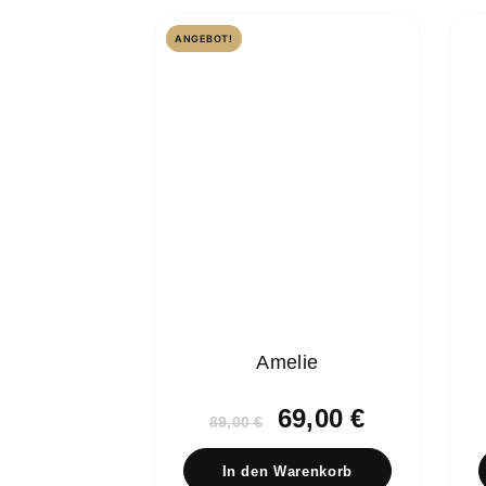
ANGEBOT!
Amelie
Ursprünglicher
Aktueller
69,00
€
89,00
€
Preis
Preis
war:
ist:
In den Warenkorb