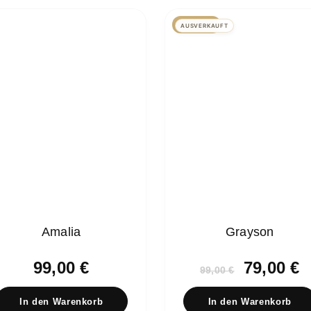
ANGEBOT!
AUSVERKAUFT
Amalia
Grayson
Ursprün
A
99,00
€
79,00
€
99,00
€
Preis
P
war:
i
In den Warenkorb
In den Warenkorb