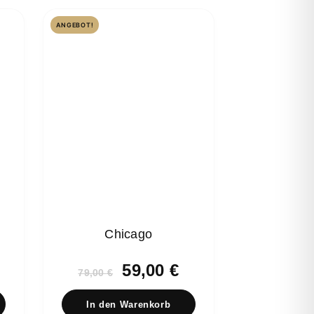
ANGEBOT!
Chicago
glicher
ktueller
Ursprünglicher
Aktueller
59,00
€
79,00
€
reis
Preis
Preis
st:
war:
ist:
In den Warenkorb