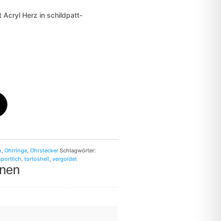
 Acryl Herz in schildpatt-
n
,
Ohrringe
,
Ohrstecker
Schlagwörter:
sportlich
,
tortoshell
,
vergoldet
onen