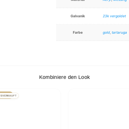
Galvanik
23k vergoldet
Farbe
gold
,
tartaruga
Kombiniere den Look
GEBOT!
USVERKAUFT