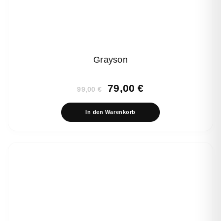
Grayson
Ursprünglicher
Aktueller
79,00
€
99,00
€
Preis
Preis
war:
ist:
In den Warenkorb
99,00 €
79,00 €.