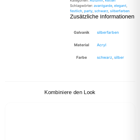
Kategorien:
Autumn
,
Ketten
Schlagwörter:
avantgarde
,
elegant
,
festlich
,
party
,
schwarz
,
silberfarben
Zusätzliche Informationen
Galvanik
silberfarben
Material
Acryl
Farbe
schwarz
,
silber
Kombiniere den Look