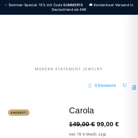
✨ Sommer-Special: 15% mit Code
SUMMER15
·
🚚 Kostenloser Versand in
Deutschland ab 49€
MODERN STATEMENT JEWELRY
0 Elemente
Carola
ANGEBOT!
Ursprünglich
Aktuel
149,00
€
99,00
€
Preis
Preis
inkl. 19 % MwSt.
zzgl.
war:
ist: