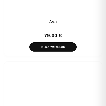
Ava
79,00
€
In den Warenkorb