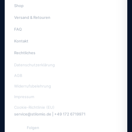
Shop
Versand & Retouren
FAQ
Kontakt
Rechtliches
Datenschutzerklärung
AGB
Widerrufsbelehrung
Impressum
Cookie-Richtlinie (EU)
service@stilomio.de | +49 172 6719971
Folgen