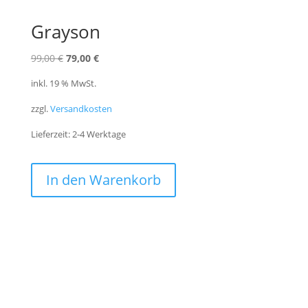
Grayson
Ursprünglicher
Aktueller
99,00
€
79,00
€
Preis
Preis
inkl. 19 % MwSt.
war:
ist:
zzgl.
Versandkosten
99,00 €
79,00 €.
Lieferzeit:
2-4 Werktage
In den Warenkorb