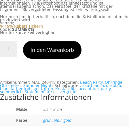
internationalen TV & Fotoshootings eingesetzt und ist
atemberaubend schön. Das Farbspiel der Kristalle mit der
filigranen, 23k-vergoldeten Fassung ist sehr wirkungsvoll.
Nur noch limitiert erhältlich, nachdem die Kristallfarbe nicht mehr
produziert wird.
Vorrätig
✨ 15% Rabatt sichern
Code:
SUMMER15
Nur für kurze Zeit verfügbar
Maui
Menge
In den Warenkorb
Artikelnummer:
MAU 240418
Kategorien:
Beach Party
,
Ohrringe
,
Ohrstecker
,
Summer Nights
Schlagwörter:
azurblau
,
azureblau
,
blau
,
farbenfroh
,
gold
,
grün
,
Kristall
,
lila
,
oceanblue
,
party
,
sommerlich
,
Statement
,
türkis
,
vergoldet
Zusätzliche Informationen
Maße
5,5 × 2 cm
Farbe
grün
,
blau
,
gold