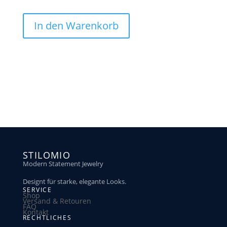
In den Warenkorb
STILOMIO
Modern Statement Jewelry
Designt für starke, elegante Looks.
SERVICE
Shop
Versand & Retouren
FAQ
Kontakt
RECHTLICHES