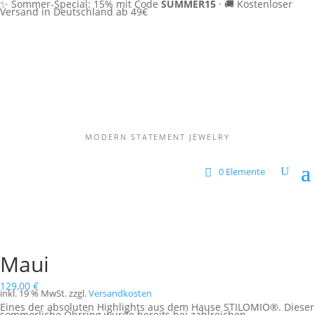
✨ Sommer-Special: 15% mit Code
SUMMER15
·
🚚 Kostenloser
Versand in Deutschland ab 49€
MODERN STATEMENT JEWELRY
0 Elemente
Maui
129,00
€
inkl. 19 % MwSt.
zzgl.
Versandkosten
Eines der absoluten Highlights aus dem Hause STILOMIO®. Dieser
sommerliche Ohrring wurde bereits bei zahlreichen