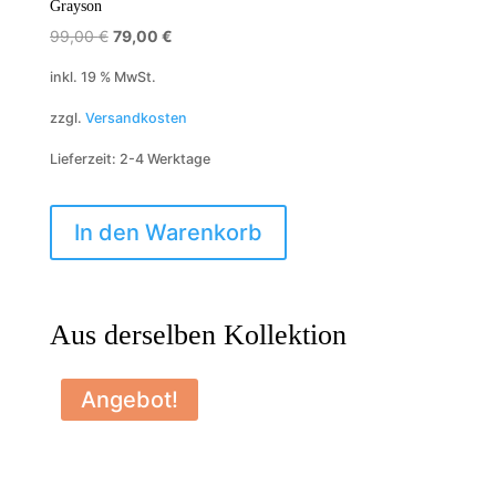
Grayson
Ursprünglicher
Aktueller
99,00
€
79,00
€
Preis
Preis
inkl. 19 % MwSt.
war:
ist:
zzgl.
Versandkosten
99,00 €
79,00 €.
Lieferzeit:
2-4 Werktage
In den Warenkorb
Aus derselben Kollektion
Angebot!