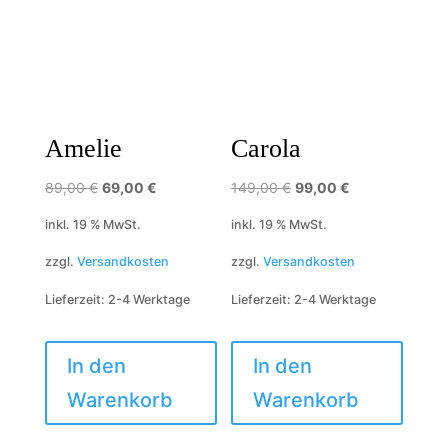
Amelie
Carola
Ursprünglicher
Aktueller
Ursprünglicher
Aktueller
89,00
€
69,00
€
149,00
€
99,00
€
Preis
Preis
Preis
Preis
inkl. 19 % MwSt.
inkl. 19 % MwSt.
war:
ist:
war:
ist:
zzgl.
Versandkosten
zzgl.
Versandkosten
89,00 €
69,00 €.
149,00 €
99,00 €.
Lieferzeit:
2-4 Werktage
Lieferzeit:
2-4 Werktage
In den
In den
Warenkorb
Warenkorb