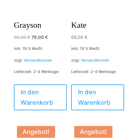
Grayson
Kate
Ursprünglicher
Aktueller
99,00
€
79,00
€
69,00
€
Preis
Preis
inkl. 19 % MwSt.
inkl. 19 % MwSt.
war:
ist:
zzgl.
Versandkosten
zzgl.
Versandkosten
99,00 €
79,00 €.
Lieferzeit:
2-4 Werktage
Lieferzeit:
2-4 Werktage
In den
In den
Warenkorb
Warenkorb
Angebot!
Angebot!