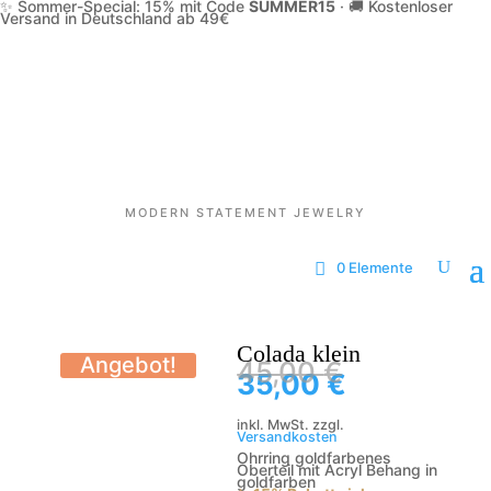
✨ Sommer-Special: 15% mit Code
SUMMER15
·
🚚 Kostenloser
Versand in Deutschland ab 49€
MODERN STATEMENT JEWELRY
0 Elemente
Colada klein
Angebot!
Ursprüngli
45,00
€
Preis
Aktueller
35,00
€
war:
Preis
45,00 €
ist:
35,00 €.
inkl. MwSt.
zzgl.
Versandkosten
Ohrring goldfarbenes
Oberteil mit Acryl Behang in
goldfarben