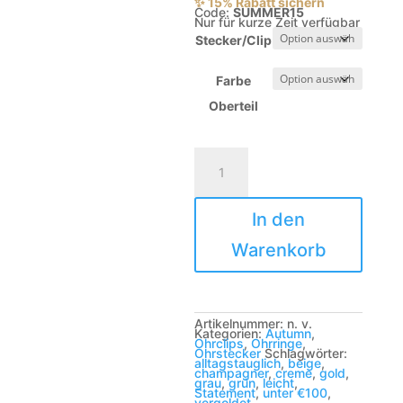
✨ 15% Rabatt sichern
Code:
SUMMER15
Nur für kurze Zeit verfügbar
Stecker/Clip
Farbe
Oberteil
Colada
klein
Menge
In den
Warenkorb
Artikelnummer:
n. v.
Kategorien:
Autumn
,
Ohrclips
,
Ohrringe
,
Ohrstecker
Schlagwörter:
alltagstauglich
,
beige
,
champagner
,
creme
,
gold
,
grau
,
grün
,
leicht
,
Statement
,
unter €100
,
vergoldet