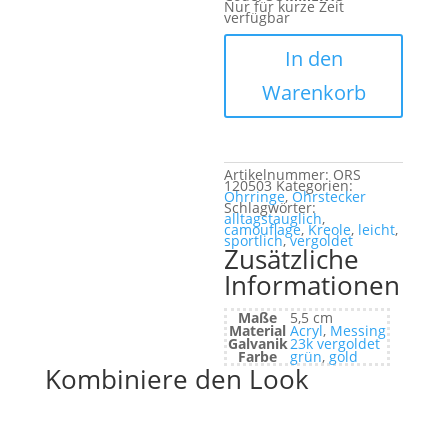
Nur für kurze Zeit
verfügbar
Valentina
Menge
In den
Warenkorb
Artikelnummer:
ORS
120503
Kategorien:
Ohrringe
,
Ohrstecker
Schlagwörter:
alltagstauglich
,
camouflage
,
Kreole
,
leicht
,
sportlich
,
vergoldet
Zusätzliche
Informationen
Maße
5,5 cm
Material
Acryl
,
Messing
Galvanik
23k vergoldet
Farbe
grün
,
gold
Kombiniere den Look