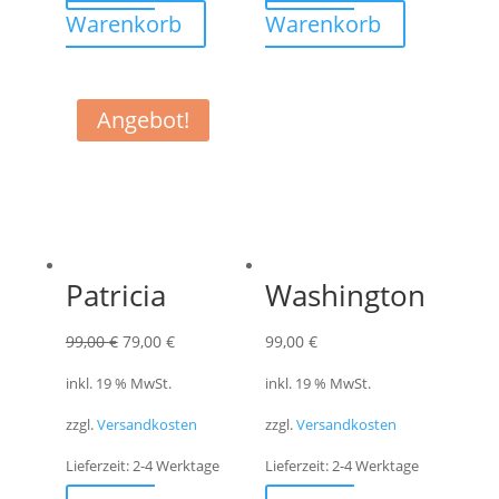
Warenkorb
Warenkorb
Angebot!
Patricia
Washington
Ursprünglicher
Aktueller
99,00
€
79,00
€
99,00
€
Preis
Preis
inkl. 19 % MwSt.
inkl. 19 % MwSt.
war:
ist:
zzgl.
Versandkosten
zzgl.
Versandkosten
99,00 €
79,00 €.
Lieferzeit:
2-4 Werktage
Lieferzeit:
2-4 Werktage