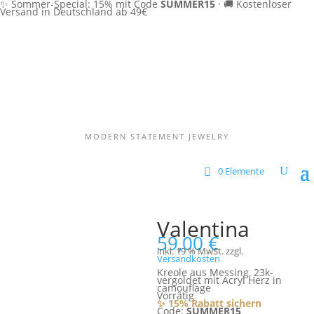
✨ Sommer-Special: 15% mit Code
SUMMER15
·
🚚 Kostenloser
Versand in Deutschland ab 49€
MODERN STATEMENT JEWELRY
0 Elemente
Valentina
59,00
€
inkl. 19 % MwSt.
zzgl.
Versandkosten
Kreole aus Messing, 23k-
vergoldet mit Acryl Herz in
camouflage
Vorrätig
✨ 15% Rabatt sichern
Code:
SUMMER15