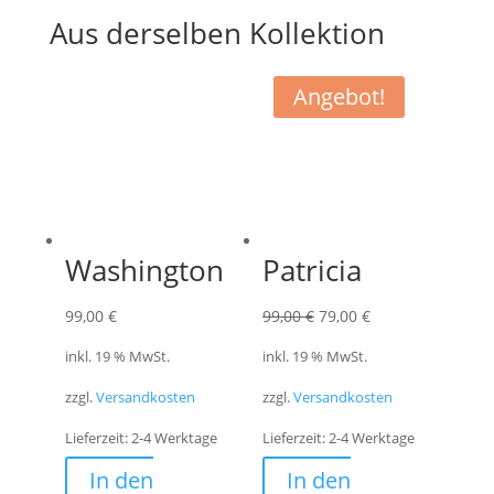
Aus derselben Kollektion
Angebot!
Washington
Patricia
Ursprünglicher
Aktueller
99,00
€
99,00
€
79,00
€
Preis
Preis
inkl. 19 % MwSt.
inkl. 19 % MwSt.
war:
ist:
zzgl.
Versandkosten
zzgl.
Versandkosten
99,00 €
79,00 €.
Lieferzeit:
2-4 Werktage
Lieferzeit:
2-4 Werktage
In den
In den