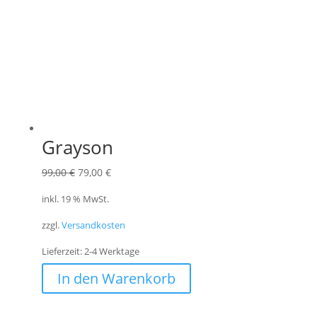
Grayson
Ursprünglicher
Aktueller
99,00
€
79,00
€
Preis
Preis
inkl. 19 % MwSt.
war:
ist:
zzgl.
Versandkosten
99,00 €
79,00 €.
Lieferzeit:
2-4 Werktage
In den Warenkorb