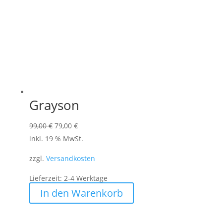
Grayson
Ursprünglicher
Aktueller
99,00
€
79,00
€
Preis
Preis
inkl. 19 % MwSt.
war:
ist:
zzgl.
Versandkosten
99,00 €
79,00 €.
Lieferzeit:
2-4 Werktage
In den Warenkorb