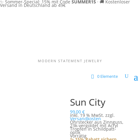
✨ Sommer-Special: 15% mit Code
SUMMER15
·
🚚 Kostenloser
Versand in Deutschland ab 49€
MODERN STATEMENT JEWELRY
0 Elemente
Sun City
99,00
€
inkl. 19 % MwSt.
zzgl.
Versandkosten
Ohrstecker aus Zinnguss,
23k-vergoldet mit Acryl
Tropfen in Schildpatt-
optik
Vorrätig
✨ 15% Rabatt sichern