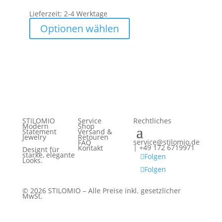
Lieferzeit:
2-4 Werktage
Dieses
Optionen wählen
Produkt
weist
mehrere
Varianten
auf.
Die
Optionen
STILOMIO
Service
Rechtliches
Modern
Shop
können
Statement
Versand &
Jewelry
Retouren
service@stilomio.de
auf
FAQ
| +49 172 6719971
Kontakt
Designt für
starke, elegante
der
Folgen
Looks.
Produktseite
Folgen
gewählt
© 2026 STILOMIO – Alle Preise inkl. gesetzlicher
werden
MwSt.