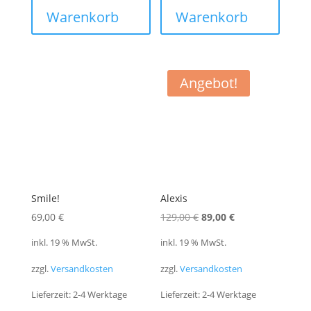
Warenkorb
Warenkorb
Angebot!
Smile!
Alexis
Ursprünglicher
Aktueller
69,00
€
129,00
€
89,00
€
Preis
Preis
inkl. 19 % MwSt.
inkl. 19 % MwSt.
war:
ist:
zzgl.
Versandkosten
zzgl.
Versandkosten
129,00 €
89,00 €.
Lieferzeit:
2-4 Werktage
Lieferzeit:
2-4 Werktage