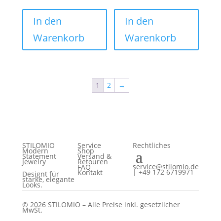
In den
In den
Warenkorb
Warenkorb
1
2
→
STILOMIO
Service
Rechtliches
Modern
Shop
Statement
Versand &
Jewelry
Retouren
service@stilomio.de
FAQ
| +49 172 6719971
Kontakt
Designt für
starke, elegante
Looks.
© 2026 STILOMIO – Alle Preise inkl. gesetzlicher
MwSt.