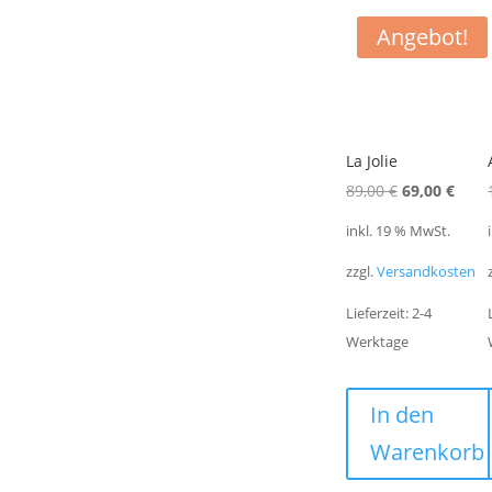
Angebot!
La Jolie
Ursprünglic
Aktue
89,00
€
69,00
€
Preis
Preis
inkl. 19 % MwSt.
war:
ist:
zzgl.
Versandkosten
89,00 €
69,00
Lieferzeit:
2-4
Werktage
In den
Warenkorb