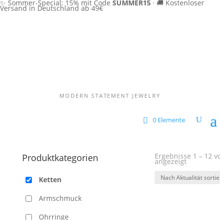
✨ Sommer-Special: 15% mit Code
SUMMER15
·
🚚 Kostenloser
Versand in Deutschland ab 49€
MODERN STATEMENT JEWELRY
0 Elemente
Ergebnisse 1 – 12 
Produktkategorien
Nach
angezeigt
Aktualität
sortiert
Ketten
Armschmuck
Ohrringe