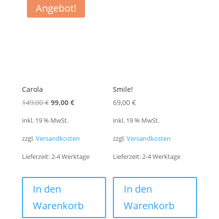
Angebot!
Carola
Smile!
Ursprünglicher
Aktueller
149,00
€
99,00
€
69,00
€
Preis
Preis
inkl. 19 % MwSt.
inkl. 19 % MwSt.
war:
ist:
zzgl.
Versandkosten
zzgl.
Versandkosten
149,00 €
99,00 €.
Lieferzeit:
2-4 Werktage
Lieferzeit:
2-4 Werktage
In den
In den
Warenkorb
Warenkorb