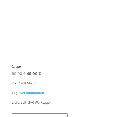
Grape
Ursprünglicher
Aktueller
69,00
€
49,00
€
Preis
Preis
inkl. 19 % MwSt.
war:
ist:
zzgl.
Versandkosten
69,00 €
49,00 €.
Lieferzeit:
2-4 Werktage